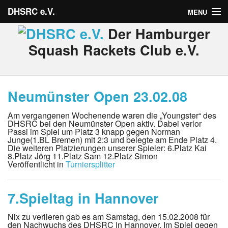
DHSRC e.V.
MENU
Der Hamburger
Verein
Squash Rackets Club e.V.
Neuigkeiten
Ligabetrieb
Neumünster Open 23.02.08
Turniere
Am vergangenen Wochenende waren die „Youngster“ des
DHSRC bei den Neumünster Open aktiv. Dabei verlor
Passi im Spiel um Platz 3 knapp gegen Norman
Jugend
Junge(1.BL Bremen) mit 2:3 und belegte am Ende Platz 4.
Die weiteren Platzierungen unserer Spieler: 6.Platz Kai
Sponsoren
8.Platz Jörg 11.Platz Sam 12.Platz Simon
Veröffentlicht in
Turniersplitter
Bitte anmelden
7.Spieltag in Hannover
Nix zu verlieren gab es am Samstag, den 15.02.2008 für
den Nachwuchs des DHSRC in Hannover. Im Spiel gegen