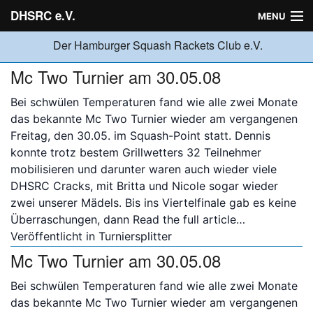
DHSRC e.V.
MENU
Der Hamburger Squash Rackets Club e.V.
Verein
Mc Two Turnier am 30.05.08
Bei schwülen Temperaturen fand wie alle zwei Monate
Neuigkeiten
das bekannte Mc Two Turnier wieder am vergangenen
Freitag, den 30.05. im Squash-Point statt. Dennis
konnte trotz bestem Grillwetters 32 Teilnehmer
Ligabetrieb
mobilisieren und darunter waren auch wieder viele
DHSRC Cracks, mit Britta und Nicole sogar wieder
zwei unserer Mädels. Bis ins Viertelfinale gab es keine
Turniere
Überraschungen, dann
Read the full article…
Veröffentlicht in
Turniersplitter
Mc Two Turnier am 30.05.08
Jugend
Bei schwülen Temperaturen fand wie alle zwei Monate
das bekannte Mc Two Turnier wieder am vergangenen
Sponsoren