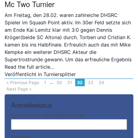
Mc Two Turnier
Am Freitag, den 28.02. waren zahlreiche DHSRC
Spieler im Squash Point aktiv. Im 30er Feld setzte sich
am Ende Kai Lemitz klar mit 3:0 gegen Dennis
Kröger(beide SC Altona) durch. Torben und Cristian K.
kamen bis ins Halbfinale. Erfreulich auch das mit Mike
Kempke ein weiterer DHSRC Akteur die
Supertrostrunde gewann. Um das erfreuliche Ergebnis
Read the full article…
Veröffentlicht in
Turniersplitter
…
« Previous Page
1
30
31
32
33
34
Next Page »
Anmeldestatus
Benutzername oder E-Mail-Adresse
Passwort