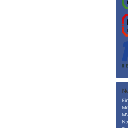
Ne
Ei
Mi
MV
No