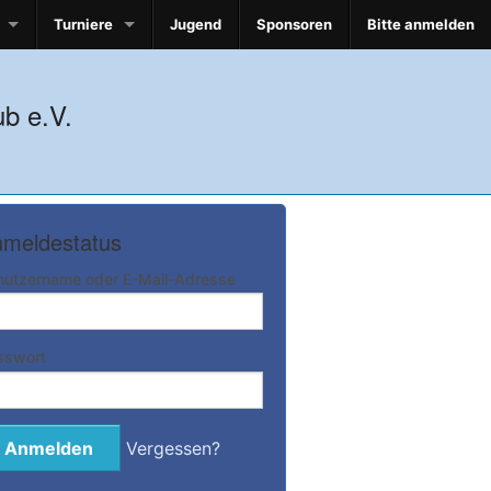
Turniere
Jugend
Sponsoren
Bitte anmelden
b e.V.
meldestatus
nutzername oder E-Mail-Adresse
sswort
Vergessen?