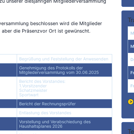
 zu unserer diesjährigen Mitgliederversammlung
Tr
rversammlung beschlossen wird die Mitglieder
aber die Präsenzvor Ort ist gewünscht.
M
M
Begrüßung und Feststellung der Anwesenden
D
Genehmigung des
Protokolls der
Mitgliederversammlung vom 30.06.2025
F
Bericht des Vorstandes:
1.Vorsitzender
F
Schatzmeister
Sportwart
Bericht der Rechnungsprüfer
Entlastung des Vorstandes
Vorstellung und Verabschiedung des
Haushaltsplanes 2026
Te