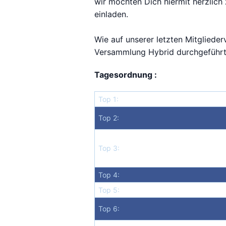
wir möchten Dich hiermit herzlich
einladen.
Wie auf unserer letzten Mitgliede
Versammlung Hybrid durchgeführt 
Tagesordnung :
Top 1:
Top 2:
Top 3:
Top 4:
Top 5:
Top 6: