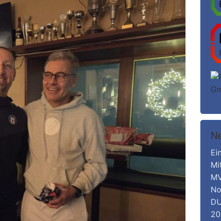
Ne
Ei
Mi
MV
No
DU
20