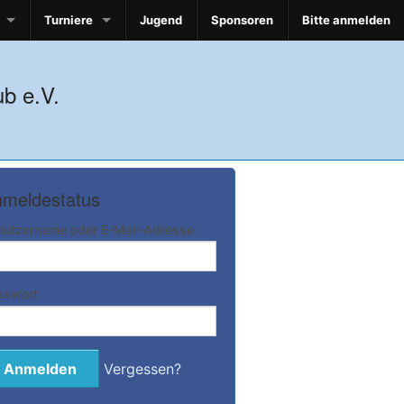
Turniere
Jugend
Sponsoren
Bitte anmelden
b e.V.
meldestatus
nutzername oder E-Mail-Adresse
sswort
Vergessen?