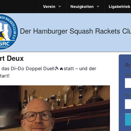
Verein
Neuigkeiten
Ligabetrieb
Der Hamburger Squash Rackets Clu
rt Deux
An
 das Di–Do Doppel Duell🎾🔥statt – und der
Be
tart!
Pa