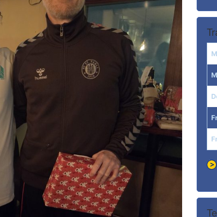
Tr
M
M
D
F
F
Te