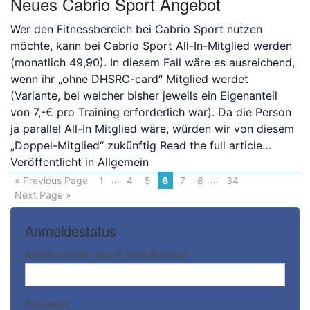
Neues Cabrio Sport Angebot
Wer den Fitnessbereich bei Cabrio Sport nutzen
möchte, kann bei Cabrio Sport All-In-Mitglied werden
(monatlich 49,90). In diesem Fall wäre es ausreichend,
wenn ihr „ohne DHSRC-card“ Mitglied werdet
(Variante, bei welcher bisher jeweils ein Eigenanteil
von 7,-€ pro Training erforderlich war). Da die Person
ja parallel All-In Mitglied wäre, würden wir von diesem
„Doppel-Mitglied“ zukünftig
Read the full article…
Veröffentlicht in
Allgemein
…
…
« Previous Page
1
4
5
6
7
8
34
Next Page »
Anmeldestatus
Benutzername oder E-Mail-Adresse
Passwort