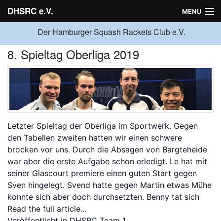
DHSRC e.V.
MENU
Der Hamburger Squash Rackets Club e.V.
Verein
8. Spieltag Oberliga 2019
Neuigkeiten
Ligabetrieb
Letzter Spieltag der Oberliga im Sportwerk. Gegen
den Tabellen zweiten hatten wir einen schwere
brocken vor uns. Durch die Absagen von Bargteheide
Turniere
war aber die erste Aufgabe schon erledigt. Le hat mit
seiner Glascourt premiere einen guten Start gegen
Jugend
Sven hingelegt. Svend hatte gegen Martin etwas Mühe
konnte sich aber doch durchsetzten. Benny tat sich
Read the full article…
Sponsoren
Veröffentlicht in
DHSRC Team 1