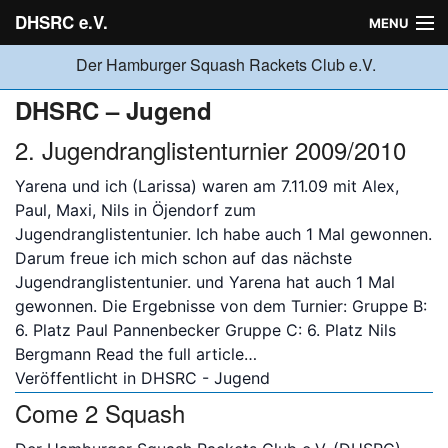
DHSRC e.V.
MENU
Der Hamburger Squash Rackets Club e.V.
Verein
DHSRC – Jugend
2. Jugendranglistenturnier 2009/2010
Neuigkeiten
Yarena und ich (Larissa) waren am 7.11.09 mit Alex,
Paul, Maxi, Nils in Öjendorf zum
Ligabetrieb
Jugendranglistentunier. Ich habe auch 1 Mal gewonnen.
Darum freue ich mich schon auf das nächste
Jugendranglistentunier. und Yarena hat auch 1 Mal
Turniere
gewonnen. Die Ergebnisse von dem Turnier: Gruppe B:
6. Platz Paul Pannenbecker Gruppe C: 6. Platz Nils
Bergmann
Read the full article…
Jugend
Veröffentlicht in
DHSRC - Jugend
Come 2 Squash
Sponsoren