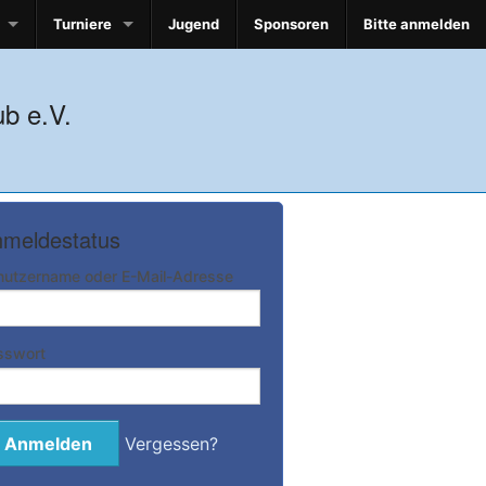
Turniere
Jugend
Sponsoren
Bitte anmelden
b e.V.
meldestatus
nutzername oder E-Mail-Adresse
sswort
Vergessen?