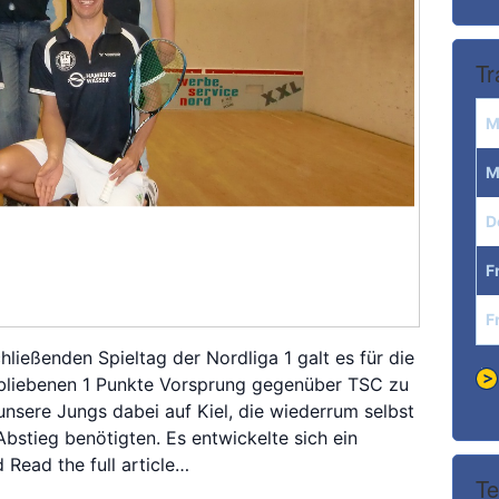
Tr
M
M
D
F
F
ießenden Spieltag der Nordliga 1 galt es für die
liebenen 1 Punkte Vorsprung gegenüber TSC zu
 unsere Jungs dabei auf Kiel, die wiederrum selbst
stieg benötigten. Es entwickelte sich ein
d
Read the full article…
Te