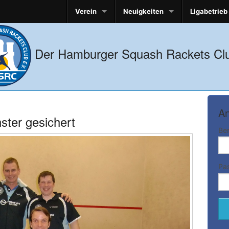
Verein
Neuigkeiten
Ligabetrieb
Der Hamburger Squash Rackets Clu
An
ster gesichert
Be
Pa