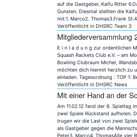
auf die Gastgeber, Kaifu Ritter 6.D
Gunsten. Diesmal stellten die Kaif
mit:1. Marco2. Thomas3.Frank St.4
Veröffentlicht in
DHSRC Team 3
Mitgliederversammlung 
E i n l a d u n g zur ordentliche
Squash Rackets Club e.V. – am Mo
Bowling Clubraum Michel, Wandsb
möchten dich hiermit herzlich zu 
einladen. Tagesordnung : TOP 1: 
Veröffentlicht in
DHSRC News
Mit einer Hand an der 
Am 11.02.12 fand der 8. Spieltag i
zwei Spiele Rückstand aufholen. Da
trugen wir die Last von zwei Spie
als Gastgeber gegen die Mannschaft
Peter3. Marco4. ThomasAlle vier
R