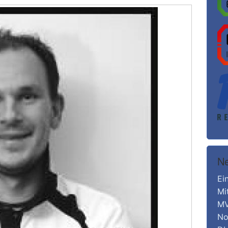
Ne
Ei
Mi
MV
No