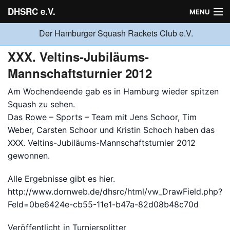
DHSRC e.V.
MENU
Der Hamburger Squash Rackets Club e.V.
Verein
XXX. Veltins-Jubiläums-
Mannschaftsturnier 2012
Neuigkeiten
Am Wochendeende gab es in Hamburg wieder spitzen
Squash zu sehen.
Das Rowe – Sports – Team mit Jens Schoor, Tim
Ligabetrieb
Weber, Carsten Schoor und Kristin Schoch haben das
XXX. Veltins-Jubiläums-Mannschaftsturnier 2012
gewonnen.
Turniere
Alle Ergebnisse gibt es hier.
http://www.dornweb.de/dhsrc/html/vw_DrawField.php?
Jugend
Feld=0be6424e-cb55-11e1-b47a-82d08b48c70d
Veröffentlicht in
Turniersplitter
Sponsoren