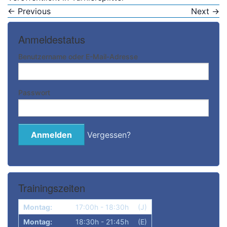
←
Previous
Next
→
Bitte anmelden
Anmeldestatus
Benutzername oder E-Mail-Adresse
Passwort
Vergessen?
Trainingszeiten
Montag:
17:00h - 18:30h
(J)
Montag:
18:30h - 21:45h
(E)