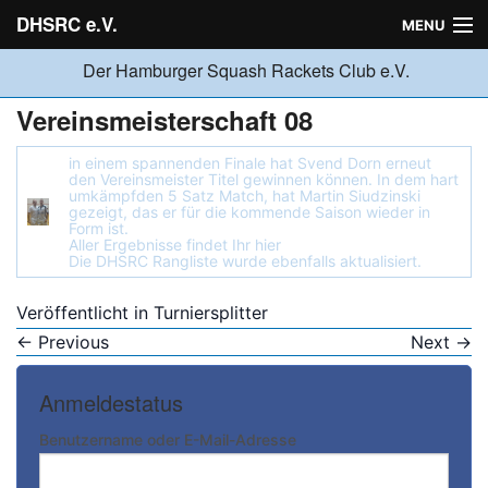
DHSRC e.V.
MENU
Der Hamburger Squash Rackets Club e.V.
Verein
Vereinsmeisterschaft 08
in einem spannenden Finale hat Svend Dorn erneut
Neuigkeiten
den Vereinsmeister Titel gewinnen können. In dem hart
umkämpfden 5 Satz Match, hat Martin Siudzinski
gezeigt, das er für die kommende Saison wieder in
Form ist.
Aller Ergebnisse findet Ihr
hier
Ligabetrieb
Die
DHSRC Rangliste
wurde ebenfalls aktualisiert.
Veröffentlicht in
Turniersplitter
Turniere
←
Previous
Next
→
Anmeldestatus
Jugend
Benutzername oder E-Mail-Adresse
Sponsoren