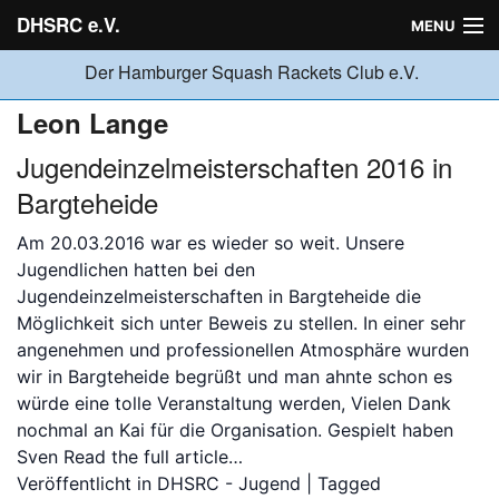
DHSRC e.V.
MENU
Der Hamburger Squash Rackets Club e.V.
Verein
Leon Lange
Jugendeinzelmeisterschaften 2016 in
Neuigkeiten
Bargteheide
Am 20.03.2016 war es wieder so weit. Unsere
Ligabetrieb
Jugendlichen hatten bei den
Jugendeinzelmeisterschaften in Bargteheide die
Möglichkeit sich unter Beweis zu stellen. In einer sehr
Turniere
angenehmen und professionellen Atmosphäre wurden
wir in Bargteheide begrüßt und man ahnte schon es
würde eine tolle Veranstaltung werden, Vielen Dank
Jugend
nochmal an Kai für die Organisation. Gespielt haben
Sven
Read the full article…
Veröffentlicht in
DHSRC - Jugend
| Tagged
Sponsoren