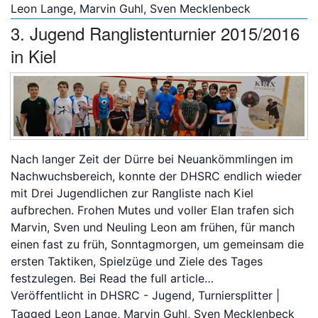
Leon Lange
,
Marvin Guhl
,
Sven Mecklenbeck
3. Jugend Ranglistenturnier 2015/2016
Bitte anmelden
in Kiel
Nach langer Zeit der Dürre bei Neuankömmlingen im
Nachwuchsbereich, konnte der DHSRC endlich wieder
mit Drei Jugendlichen zur Rangliste nach Kiel
aufbrechen. Frohen Mutes und voller Elan trafen sich
Marvin, Sven und Neuling Leon am frühen, für manch
einen fast zu früh, Sonntagmorgen, um gemeinsam die
ersten Taktiken, Spielzüge und Ziele des Tages
festzulegen. Bei
Read the full article…
Veröffentlicht in
DHSRC - Jugend
,
Turniersplitter
|
Tagged
Leon Lange
,
Marvin Guhl
,
Sven Mecklenbeck