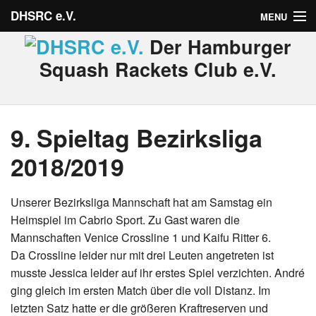
DHSRC e.V.
MENU
Der Hamburger
Verein
Squash Rackets Club e.V.
Neuigkeiten
Ligabetrieb
9. Spieltag Bezirksliga
Turniere
2018/2019
Jugend
Unserer Bezirksliga Mannschaft hat am Samstag ein
Sponsoren
Heimspiel im Cabrio Sport. Zu Gast waren die
Mannschaften Venice Crossline 1 und Kaifu Ritter 6.
Bitte anmelden
Da Crossline leider nur mit drei Leuten angetreten ist
musste Jessica leider auf ihr erstes Spiel verzichten. André
ging gleich im ersten Match über die voll Distanz. Im
letzten Satz hatte er die größeren Kraftreserven und