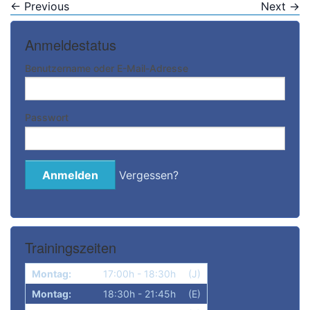
←
Previous
Next
→
Anmeldestatus
Benutzername oder E-Mail-Adresse
Passwort
Vergessen?
Trainingszeiten
Montag:
17:00h - 18:30h
(J)
Montag:
18:30h - 21:45h
(E)