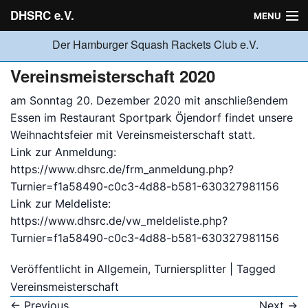
DHSRC e.V.
MENU
Der Hamburger Squash Rackets Club e.V.
Verein
Vereinsmeisterschaft 2020
am Sonntag 20. Dezember 2020 mit anschließendem
Neuigkeiten
Essen im Restaurant Sportpark Öjendorf findet unsere
Weihnachtsfeier mit Vereinsmeisterschaft statt.
Link zur Anmeldung:
Ligabetrieb
https://www.dhsrc.de/frm_anmeldung.php?
Turnier=f1a58490-c0c3-4d88-b581-630327981156
Link zur Meldeliste:
Turniere
https://www.dhsrc.de/vw_meldeliste.php?
Turnier=f1a58490-c0c3-4d88-b581-630327981156
Jugend
Veröffentlicht in
Allgemein
,
Turniersplitter
| Tagged
Vereinsmeisterschaft
Sponsoren
←
Previous
Next
→