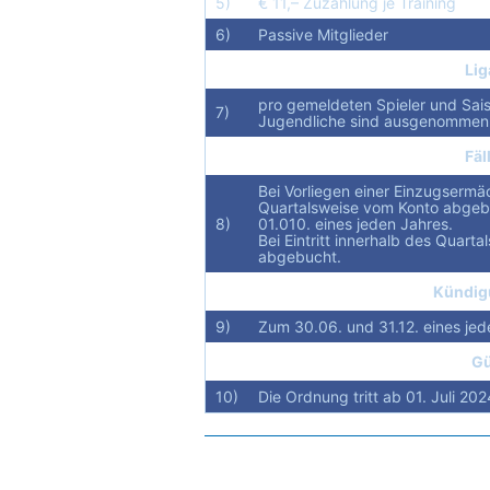
5)
€ 11,– Zuzahlung je Training
6)
Passive Mitglieder
Li
pro gemeldeten Spieler und Sai
7)
Jugendliche sind ausgenommen
Fäl
Bei Vorliegen einer Einzugsermä
Quartalsweise vom Konto abge
8)
01.010. eines jeden Jahres.
Bei Eintritt innerhalb des Quarta
abgebucht.
Kündig
9)
Zum 30.06. und 31.12. eines jed
Gü
10)
Die Ordnung tritt ab 01. Juli 2024