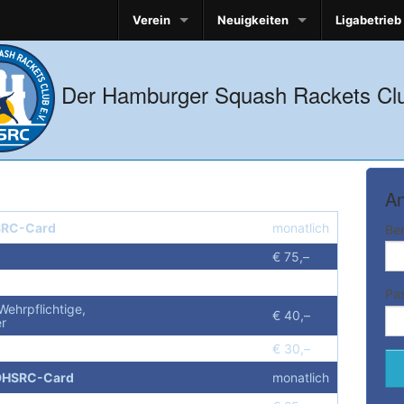
Verein
Neuigkeiten
Ligabetrieb
Der Hamburger Squash Rackets Clu
An
RC-Card
monatlich
Be
€ 75,–
Pa
Wehrpflichtige,
€ 40,–
er
€ 30,–
DHSRC-Card
monatlich