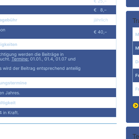
€ 25,–
€ 8,–
Tr
gagebühr
jährlich
son
€ 40,–
M
ligkeiten
M
chtigung werden die Beiträge in
bucht.
Termine:
01.01., 01.4, 01.07 und
D
ls wird der Beitrag entsprechend anteilig
F
ungstermine
F
en Jahres.
ltigkeit
 in Kraft.
Te