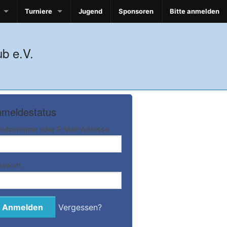
Turniere
Jugend
Sponsoren
Bitte anmelden
b e.V.
meldestatus
nutzername oder E-Mail-Adresse
sswort
Vergessen?