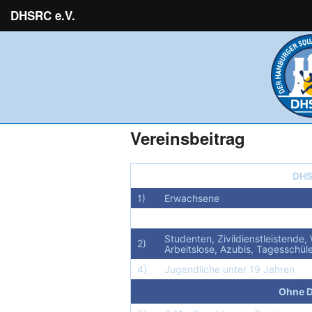
DHSRC e.V.
Vereinsbeitrag
DHS
1)
Erwachsene
Studenten, Zivildienstleistende, 
2)
Arbeitslose, Azubis, Tagesschül
4)
Jugendliche unter 19 Jahren
Ohne 