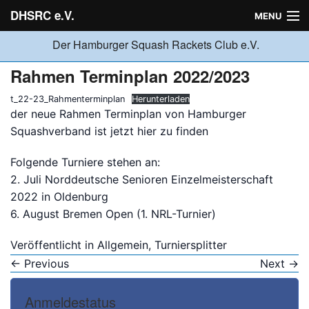
DHSRC e.V.
MENU
Der Hamburger Squash Rackets Club e.V.
Verein
Rahmen Terminplan 2022/2023
t_22-23_Rahmenterminplan
Herunterladen
Neuigkeiten
der neue Rahmen Terminplan von Hamburger
Squashverband ist jetzt hier zu finden
Ligabetrieb
Folgende Turniere stehen an:
2. Juli
Norddeutsche Senioren Einzelmeisterschaft
2022 in Oldenburg
Turniere
6. August Bremen Open (1. NRL-Turnier)
Veröffentlicht in
Allgemein
,
Turniersplitter
Jugend
←
Previous
Next
→
Anmeldestatus
Sponsoren