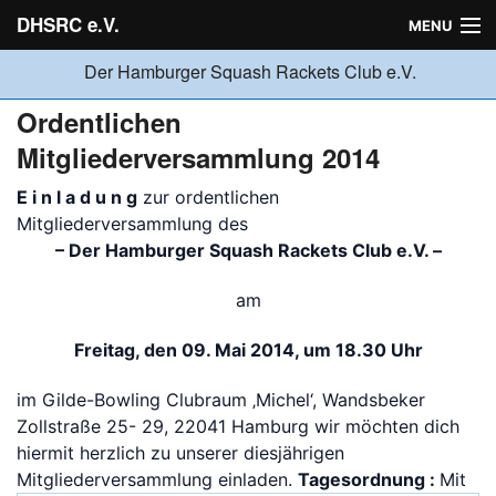
DHSRC e.V.
MENU
Der Hamburger Squash Rackets Club e.V.
Verein
Ordentlichen
Mitgliederversammlung 2014
Neuigkeiten
E i n l a d u n g
zur ordentlichen
Mitgliederversammlung des
– Der Hamburger Squash Rackets Club e.V. –
Ligabetrieb
am
Turniere
Freitag, den 09. Mai 2014, um 18.30 Uhr
im Gilde-Bowling Clubraum ‚Michel‘, Wandsbeker
Jugend
Zollstraße 25- 29, 22041 Hamburg wir möchten dich
hiermit herzlich zu unserer diesjährigen
Mitgliederversammlung einladen.
Tagesordnung :
Mit
Sponsoren