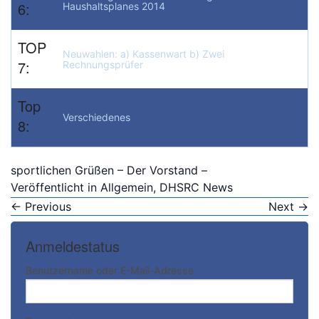
6:
Haushaltsplanes 2014
TOP
Neuwahlen: a) Kassenwart b) Zwei
7:
Rechnungsprüfer
Top
Verschiedenes
8:
sportlichen Grüßen – Der Vorstand –
Veröffentlicht in
Allgemein
,
DHSRC News
←
Previous
Next
→
Anmeldestatus
Benutzername oder E-Mail-Adresse