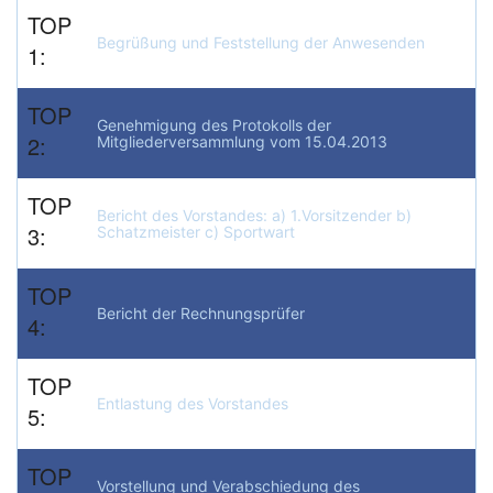
TOP
Begrüßung und Feststellung der Anwesenden
1:
Bitte anmelden
TOP
Genehmigung des Protokolls der
2:
Mitgliederversammlung vom 15.04.2013
TOP
Bericht des Vorstandes: a) 1.Vorsitzender b)
3:
Schatzmeister c) Sportwart
TOP
Bericht der Rechnungsprüfer
4:
TOP
Entlastung des Vorstandes
5:
TOP
Vorstellung und Verabschiedung des