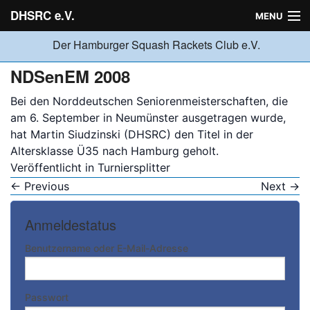
DHSRC e.V.
MENU
Der Hamburger Squash Rackets Club e.V.
Verein
NDSenEM 2008
Bei den Norddeutschen Seniorenmeisterschaften, die
Neuigkeiten
am 6. September in Neumünster ausgetragen wurde,
hat
Martin Siudzinski
(DHSRC) den Titel in der
Altersklasse Ü35 nach Hamburg geholt.
Ligabetrieb
Veröffentlicht in
Turniersplitter
←
Previous
Next
→
Turniere
Anmeldestatus
Benutzername oder E-Mail-Adresse
Jugend
Passwort
Sponsoren