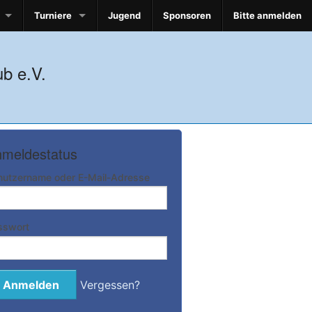
Turniere
Jugend
Sponsoren
Bitte anmelden
b e.V.
meldestatus
nutzername oder E-Mail-Adresse
sswort
Vergessen?