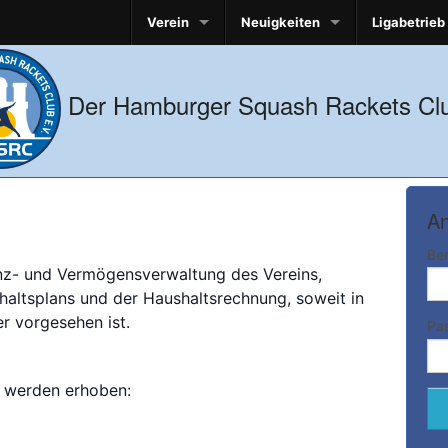
Verein
Neuigkeiten
Ligabetrieb
Der Hamburger Squash Rackets Clu
An
Be
anz- und Vermögensverwaltung des Vereins,
haltsplans und der Haushaltsrechnung, soweit in
r vorgesehen ist.
Pa
 werden erhoben: