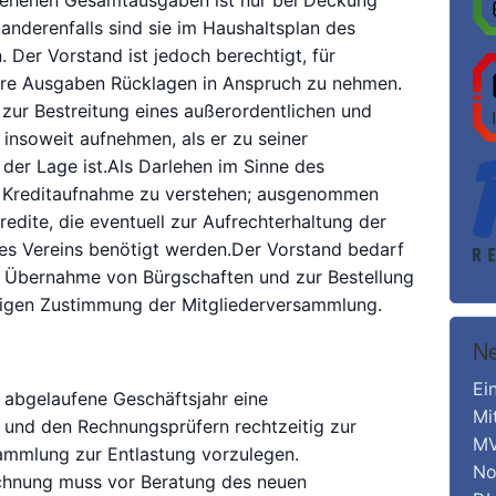
sehenen Gesamtausgaben ist nur bei Deckung
anderenfalls sind sie im Haushaltsplan des
 Der Vorstand ist jedoch berechtigt, für
e Ausgaben Rücklagen in Anspruch zu nehmen.
 zur Bestreitung eines außerordentlichen und
insoweit aufnehmen, als er zu seiner
der Lage ist.Als Darlehen im Sinne des
e Kreditaufnahme zu verstehen; ausgenommen
kredite, die eventuell zur Aufrechterhaltung der
es Vereins benötigt werden.Der Vorstand bedarf
r Übernahme von Bürgschaften und zur Bestellung
rigen Zustimmung der Mitgliederversammlung.
Ne
Ei
s abgelaufene Geschäftsjahr eine
Mi
 und den Rechnungsprüfern rechtzeitig zur
MV
ammlung zur Entlastung vorzulegen.
No
echnung muss vor Beratung des neuen