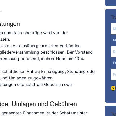
.
Tr
istungen
M
 und Jahresbeiträge wird von der
ssen.
M
cht von vereinsübergeordneten Verbänden
D
tgliederversammlung beschlossen. Der Vorstand
 Berechnung beruhend, in ihrer Höhe um 10 %
F
f schriftlichen Antrag Ermäßigung, Stundung oder
F
n und Umlagen zu gewähren.
taltungen und setzt die Gebühren oder
träge, Umlagen und Gebühren
Te
 2 genannten Einnahmen ist der Schatzmeister