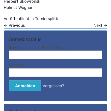
Herbert Skowronski
Helmut Wegner
Bitte anmelden
Veröffentlicht in
Turniersplitter
←
Previous
Next
→
Anmeldestatus
Benutzername oder E-Mail-Adresse
Passwort
Vergessen?