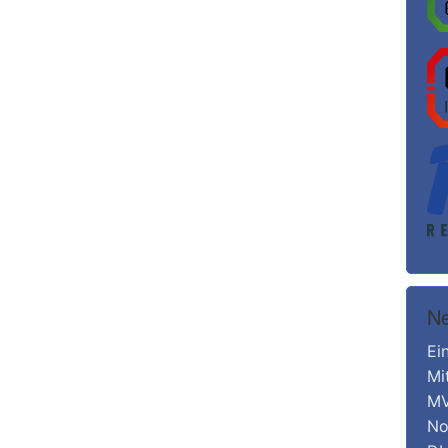
Ne
Ei
Mi
MV
No