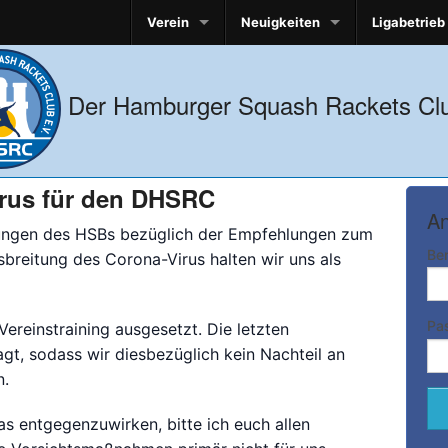
Verein
Neuigkeiten
Ligabetrieb
Der Hamburger Squash Rackets Clu
rus für den DHSRC
An
ungen des HSBs
bezüglich der Empfehlungen zum
Be
eitung des Corona-Virus halten wir uns als
Pa
Vereinstraining ausgesetzt. Die letzten
gt, sodass wir diesbezüglich kein Nachteil an
n.
s entgegenzuwirken, bitte ich euch allen