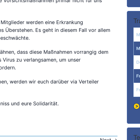
e Vorsichtsmaßnahmen primär nicht für uns
Tr
e Mitglieder werden eine Erkrankung
s Überstehen. Es geht in diesem Fall vor allem
M
geschwächte.
M
rwähnen, dass diese Maßnahmen vorrangig dem
s Virus zu verlangsamen, um unser
D
ordern.
F
en, werden wir euch darüber via Verteiler
F
iss und eure Solidarität.
Te