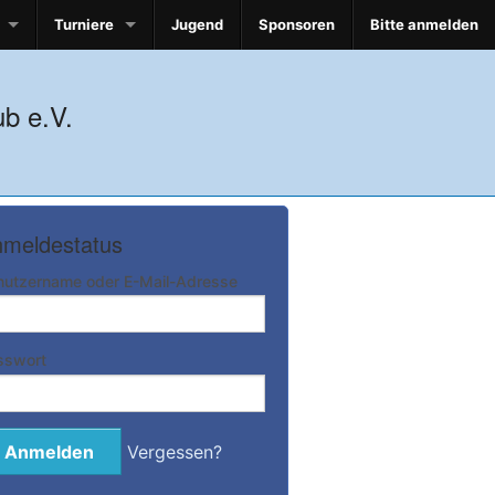
Turniere
Jugend
Sponsoren
Bitte anmelden
b e.V.
meldestatus
nutzername oder E-Mail-Adresse
sswort
Vergessen?