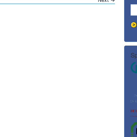
Next
→
Sp