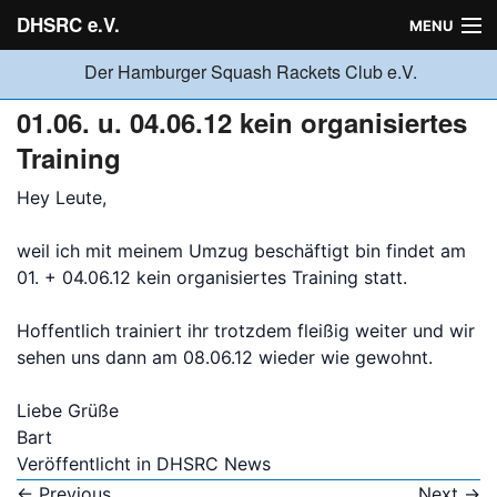
DHSRC e.V.
MENU
Der Hamburger Squash Rackets Club e.V.
Verein
01.06. u. 04.06.12 kein organisiertes
Training
Neuigkeiten
Hey Leute,
weil ich mit meinem Umzug beschäftigt bin findet am
Ligabetrieb
01. + 04.06.12 kein organisiertes Training statt.
Hoffentlich trainiert ihr trotzdem fleißig weiter und wir
Turniere
sehen uns dann am 08.06.12 wieder wie gewohnt.
Liebe Grüße
Jugend
Bart
Veröffentlicht in
DHSRC News
Sponsoren
←
Previous
Next
→