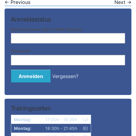
←
Previous
Next
→
Anmeldestatus
Benutzername oder E-Mail-Adresse
Passwort
Vergessen?
Trainingszeiten
Montag:
17:00h - 18:30h
(J)
Montag:
18:30h - 21:45h
(E)