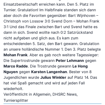
Einsatzbereitschaft erreichen kann. Den 5. Platz im
Turnier. Gratulation! Im Halbfinale standen sich dann
Bitte anmelden
aber doch die Favoriten gegenüber: Bart Wijnhoven –
Christoph von Lossow 3:0 Svend Dorn – Mohan Frank
3:1 Und das Finale zwischen Bart und Svend hatte es
dann in sich. Svend wollte nach 0:2 Satzrückstand
nicht aufgeben und glich aus. Es kam zum
entscheidenden 5. Satz, den Bart gewann. Gratulation
an unsere holländische Nummer 1. Den 3. Platz belegte
Mohan Frank
. Aber es gab noch weitere Tagessieger:
Die Supertrostrunde gewann
Peter Lehmann
gegen
Marco Radde
. Die Trostrunde gewann
Le Hong
Nguyen
gegen
Karsten Langenhan
. Bester von 8
Jugendlichen wurde
Julius Winkler
auf Platz 14. Das
hat viel Spaß gemacht und wird auf jeden Fall
wiederholt.
Veröffentlicht in
Allgemein
,
DHSRC News
,
Turniersplitter