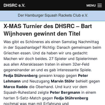
DHSRC e.V.
MENU
Der Hamburger Squash Rackets Club e.V.
Verein
X-MAS Turnier des DHSRC – Bart
Wijnhoven gewinnt den Titel
Neuigkeiten
Was gibt es Schöneres als einen Samstag Nachmittag
in der Squashanlage? Richtig: Danach gemeinsam beim
Griechen essen. Und da haben wir uns gedacht:
Ligabetrieb
Machen wir doch beides. 27 Spieler und Spielerinnen
aus allen Altersklassen traten in einem 32er-Feld
gegeneinander an und es gab interessante Spiele.
Turniere
Fedja Stührenberg
gewann knapp gegen
Peter
Lehmann
und Neuzugang
Marvin Stöhr
behielt gegen
Marco Radde
die Oberhand. Und kurz vor dem
Jugend
Squash-Ruhestand zeigte
Peter Bergmann
in einem
harten 5-Satz-Match gegen
Fedja Stührenberg
nochmal was man mit Erfahrung und
Sponsoren