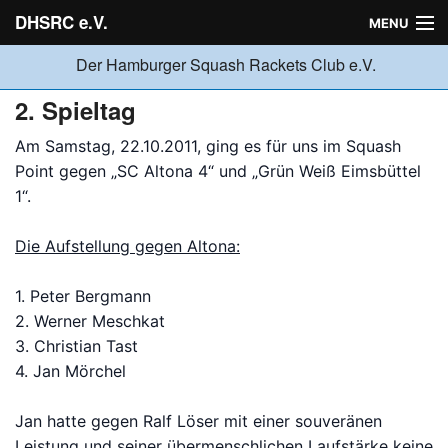
DHSRC e.V.
MENU
Der Hamburger Squash Rackets Club e.V.
Verein
2. Spieltag
Am Samstag, 22.10.2011, ging es für uns im Squash
Neuigkeiten
Point gegen „SC Altona 4“ und „Grün Weiß Eimsbüttel
1“.
Ligabetrieb
Die Aufstellung gegen Altona:
1. Peter Bergmann
Turniere
2. Werner Meschkat
3. Christian Tast
4. Jan Mörchel
Jugend
Jan hatte gegen Ralf Löser mit einer souveränen
Sponsoren
Leistung und seiner übermenschlichen Laufstärke keine