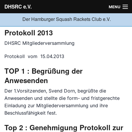
DHSRC e.V.
MENU
Der Hamburger Squash Rackets Club e.V.
Verein
Protokoll 2013
DHSRC Mitgliederversammlung
Neuigkeiten
Protokoll vom 15.04.2013
TOP 1 : Begrüßung der
Ligabetrieb
Anwesenden
Turniere
Der 1.Vorsitzenden, Svend Dorn, begrüßte die
Anwesenden und stellte die form- und fristgerechte
Einladung zur Mitgliederversammlung und ihre
Jugend
Beschlussfähigkeit fest.
Top 2 : Genehmigung Protokoll zur
Sponsoren