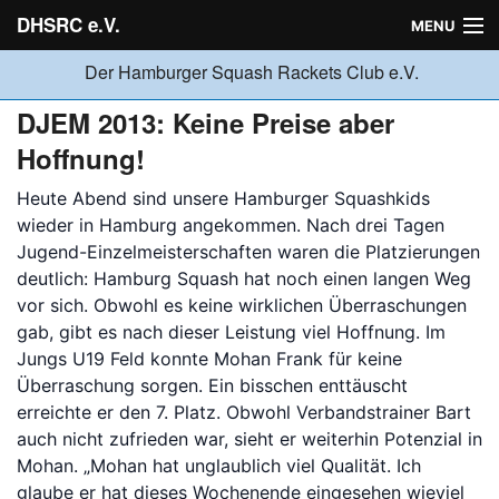
DHSRC e.V.
MENU
Der Hamburger Squash Rackets Club e.V.
Verein
DJEM 2013: Keine Preise aber
Hoffnung!
Neuigkeiten
Heute Abend sind unsere Hamburger Squashkids
wieder in Hamburg angekommen. Nach drei Tagen
Jugend-Einzelmeisterschaften waren die Platzierungen
Ligabetrieb
deutlich: Hamburg Squash hat noch einen langen Weg
vor sich. Obwohl es keine wirklichen Überraschungen
gab, gibt es nach dieser Leistung viel Hoffnung. Im
Turniere
Jungs U19 Feld konnte Mohan Frank für keine
Überraschung sorgen. Ein bisschen enttäuscht
erreichte er den 7. Platz. Obwohl Verbandstrainer Bart
Jugend
auch nicht zufrieden war, sieht er weiterhin Potenzial in
Mohan. „Mohan hat unglaublich viel Qualität. Ich
glaube er hat dieses Wochenende eingesehen wieviel
Sponsoren