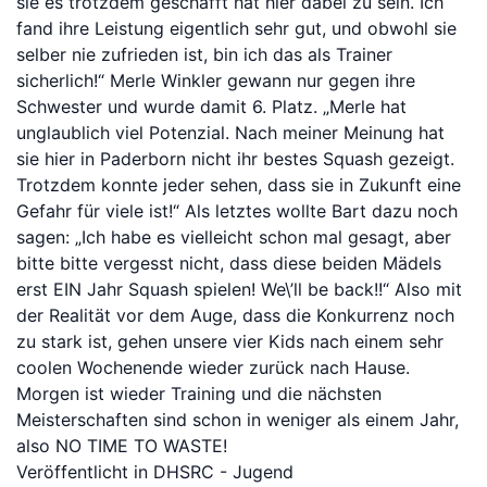
sie es trotzdem geschafft hat hier dabei zu sein. Ich
fand ihre Leistung eigentlich sehr gut, und obwohl sie
selber nie zufrieden ist, bin ich das als Trainer
sicherlich!“ Merle Winkler gewann nur gegen ihre
Schwester und wurde damit 6. Platz. „Merle hat
unglaublich viel Potenzial. Nach meiner Meinung hat
sie hier in Paderborn nicht ihr bestes Squash gezeigt.
Trotzdem konnte jeder sehen, dass sie in Zukunft eine
Gefahr für viele ist!“ Als letztes wollte Bart dazu noch
sagen: „Ich habe es vielleicht schon mal gesagt, aber
bitte bitte vergesst nicht, dass diese beiden Mädels
erst EIN Jahr Squash spielen! We\’ll be back!!“ Also mit
der Realität vor dem Auge, dass die Konkurrenz noch
zu stark ist, gehen unsere vier Kids nach einem sehr
coolen Wochenende wieder zurück nach Hause.
Morgen ist wieder Training und die nächsten
Meisterschaften sind schon in weniger als einem Jahr,
also NO TIME TO WASTE!
Veröffentlicht in
DHSRC - Jugend