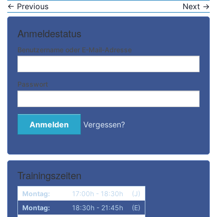
←
Previous
Next
→
Anmeldestatus
Benutzername oder E-Mail-Adresse
Passwort
Vergessen?
Trainingszeiten
Montag:
17:00h - 18:30h
(J)
Montag:
18:30h - 21:45h
(E)