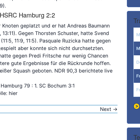
9).
DHSRC Hamburg 2:2
Tr
er Knoten geplatzt und er hat Andreas Baumann
1:8, 13:11). Gegen Thorsten Schuster, hatte Svend
M
1:5, 11:9, 11:5). Pasquale Ruzicka hatte gegen
espielt aber konnte sich nicht durchsetzten.
M
a hatte gegen Predi Fritsche nur wenig Chancen
D
weitere gute Ergebnisse für die Rückrunde hoffen.
eißer Squash geboten. NDR 90,3 berichtete live
F
Hamburg 79 : 1. SC Bochum 3:1
F
lle:
hier
Next
→
Te