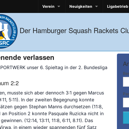
Verein
Neuigkeiten
Ligabetrieb
Der Hamburger Squash Rackets Clu
enende verlassen
An
PORTWERK unser 6. Spieltag in der 2. Bundesliga
Be
um 2:2
en, musste sich aber dennoch 3:1 gegen Marcus
Pa
9:11, 5:11). In der zweiten Begegnung konnte
Sätzen gegen Stephan Manns durchsetzen (11:8,
iel an Position 2 konnte Pasquale Ruzicka nicht in
innen. (12:14, 13:11, 11:8, 6:11, 8.11). Das
irwa, in einem wieder spannenden fünf Satz