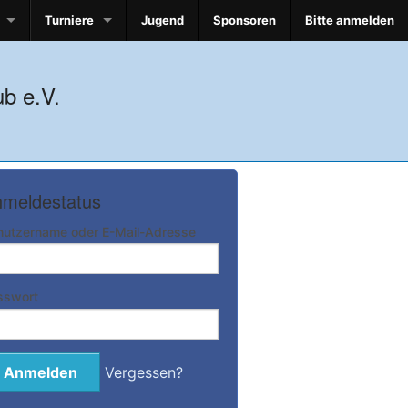
Turniere
Jugend
Sponsoren
Bitte anmelden
b e.V.
meldestatus
nutzername oder E-Mail-Adresse
sswort
Vergessen?